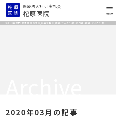
医療法人社団 実礼会
柁原医院
MENU
消化器系専門 胃潰瘍 慢性胃炎,過敏性腸炎,肝臓（かんぞう）病・胆石症・膵臓（すいぞう）病
Archive
2020年03月の記事