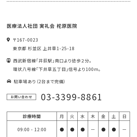
医療法人社団 実礼会 柁原医院
〒167-0023
東京都 杉並区 上井草1-25-18
西武新宿線「井荻駅」南口より徒歩２分。
環状八号線「下井草五丁目」信号より100m。
駐車場あり（2台まで完備）
03-3399-8861
お問い合わせ
診療時間
月
火
水
木
金
土
日
09:00
-
12:00
●
●
●
ー
●
●
ー